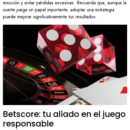
emoción y evitar pérdidas excesivas. Recuerda que, aunque la
suerte juega un papel importante, adoptar una estrategia
puede mejorar significativamente tus resultados.
Betscore: tu aliado en el juego
responsable