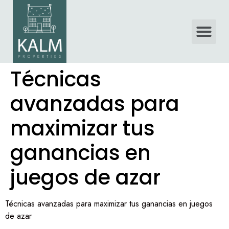
Técnicas
avanzadas para
maximizar tus
ganancias en
juegos de azar
Técnicas avanzadas para maximizar tus ganancias en juegos
de azar