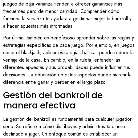
juegos de baja varianza tienden a ofrecer ganancias más
frecuentes pero de menor cantidad. Comprender cómo
funciona la varianza te ayudará a gestionar mejor tu bankroll y
a hacer apuestas más informadas.
Por último, también es beneficioso aprender sobre las reglas y
estrategias específicas de cada juego. Por ejemplo, en juegos
como el blackjack, aplicar estrategias básicas puede reducir la
ventaja de la casa. En cambio, en la ruleta, entender las
diferentes apuestas y sus probabilidades puede influir en tus
decisiones. La educación en estos aspectos puede marcar la
diferencia entre ganar y perder en el largo plazo.
Gestión del bankroll de
manera efectiva
La gestión del bankroll es fundamental para cualquier jugador
serio. Se refiere a cómo distribuyes y administras tu dinero
destinado a jugar. Un enfoque común es establecer un