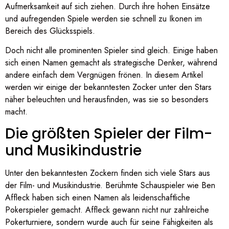
Aufmerksamkeit auf sich ziehen. Durch ihre hohen Einsätze
und aufregenden Spiele werden sie schnell zu Ikonen im
Bereich des Glücksspiels.
Doch nicht alle prominenten Spieler sind gleich. Einige haben
sich einen Namen gemacht als strategische Denker, während
andere einfach dem Vergnügen frönen. In diesem Artikel
werden wir einige der bekanntesten Zocker unter den Stars
näher beleuchten und herausfinden, was sie so besonders
macht.
Die größten Spieler der Film-
und Musikindustrie
Unter den bekanntesten Zockern finden sich viele Stars aus
der Film- und Musikindustrie. Berühmte Schauspieler wie Ben
Affleck haben sich einen Namen als leidenschaftliche
Pokerspieler gemacht. Affleck gewann nicht nur zahlreiche
Pokerturniere, sondern wurde auch für seine Fähigkeiten als