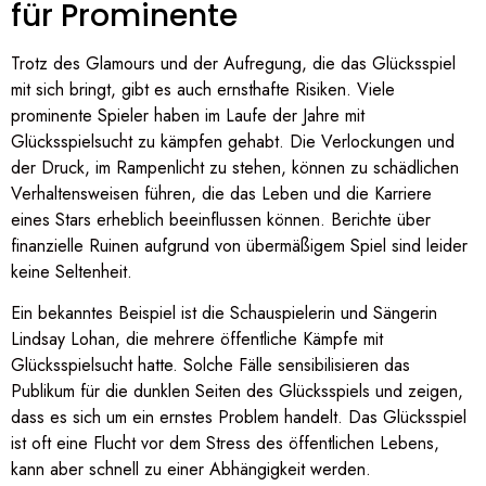
für Prominente
Trotz des Glamours und der Aufregung, die das Glücksspiel
mit sich bringt, gibt es auch ernsthafte Risiken. Viele
prominente Spieler haben im Laufe der Jahre mit
Glücksspielsucht zu kämpfen gehabt. Die Verlockungen und
der Druck, im Rampenlicht zu stehen, können zu schädlichen
Verhaltensweisen führen, die das Leben und die Karriere
eines Stars erheblich beeinflussen können. Berichte über
finanzielle Ruinen aufgrund von übermäßigem Spiel sind leider
keine Seltenheit.
Ein bekanntes Beispiel ist die Schauspielerin und Sängerin
Lindsay Lohan, die mehrere öffentliche Kämpfe mit
Glücksspielsucht hatte. Solche Fälle sensibilisieren das
Publikum für die dunklen Seiten des Glücksspiels und zeigen,
dass es sich um ein ernstes Problem handelt. Das Glücksspiel
ist oft eine Flucht vor dem Stress des öffentlichen Lebens,
kann aber schnell zu einer Abhängigkeit werden.