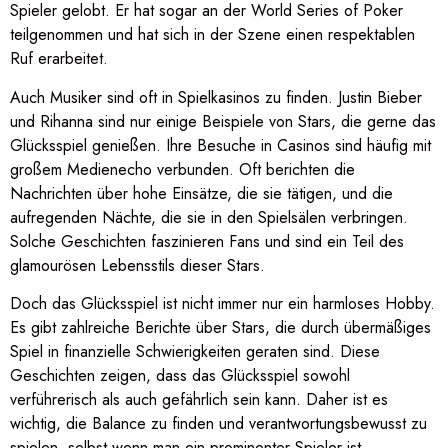
Spieler gelobt. Er hat sogar an der World Series of Poker
teilgenommen und hat sich in der Szene einen respektablen
Ruf erarbeitet.
Auch Musiker sind oft in Spielkasinos zu finden. Justin Bieber
und Rihanna sind nur einige Beispiele von Stars, die gerne das
Glücksspiel genießen. Ihre Besuche in Casinos sind häufig mit
großem Medienecho verbunden. Oft berichten die
Nachrichten über hohe Einsätze, die sie tätigen, und die
aufregenden Nächte, die sie in den Spielsälen verbringen.
Solche Geschichten faszinieren Fans und sind ein Teil des
glamourösen Lebensstils dieser Stars.
Doch das Glücksspiel ist nicht immer nur ein harmloses Hobby.
Es gibt zahlreiche Berichte über Stars, die durch übermäßiges
Spiel in finanzielle Schwierigkeiten geraten sind. Diese
Geschichten zeigen, dass das Glücksspiel sowohl
verführerisch als auch gefährlich sein kann. Daher ist es
wichtig, die Balance zu finden und verantwortungsbewusst zu
spielen, selbst wenn man ein prominenter Spieler ist.