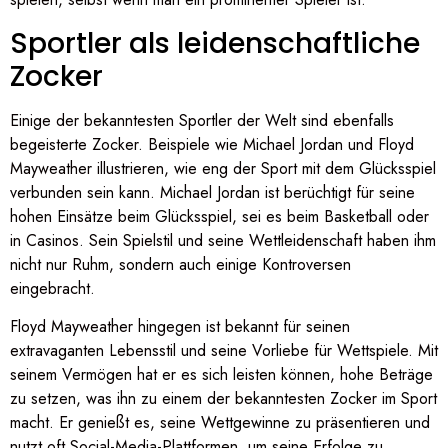
Sportler als leidenschaftliche
Zocker
Einige der bekanntesten Sportler der Welt sind ebenfalls
begeisterte Zocker. Beispiele wie Michael Jordan und Floyd
Mayweather illustrieren, wie eng der Sport mit dem Glücksspiel
verbunden sein kann. Michael Jordan ist berüchtigt für seine
hohen Einsätze beim Glücksspiel, sei es beim Basketball oder
in Casinos. Sein Spielstil und seine Wettleidenschaft haben ihm
nicht nur Ruhm, sondern auch einige Kontroversen
eingebracht.
Floyd Mayweather hingegen ist bekannt für seinen
extravaganten Lebensstil und seine Vorliebe für Wettspiele. Mit
seinem Vermögen hat er es sich leisten können, hohe Beträge
zu setzen, was ihn zu einem der bekanntesten Zocker im Sport
macht. Er genießt es, seine Wettgewinne zu präsentieren und
nutzt oft Social-Media-Plattformen, um seine Erfolge zu