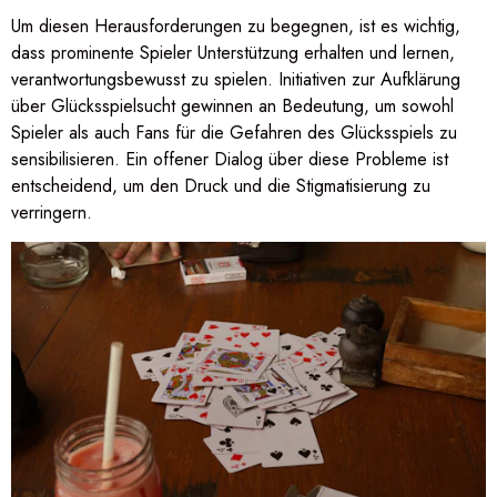
Um diesen Herausforderungen zu begegnen, ist es wichtig,
dass prominente Spieler Unterstützung erhalten und lernen,
verantwortungsbewusst zu spielen. Initiativen zur Aufklärung
über Glücksspielsucht gewinnen an Bedeutung, um sowohl
Spieler als auch Fans für die Gefahren des Glücksspiels zu
sensibilisieren. Ein offener Dialog über diese Probleme ist
entscheidend, um den Druck und die Stigmatisierung zu
verringern.