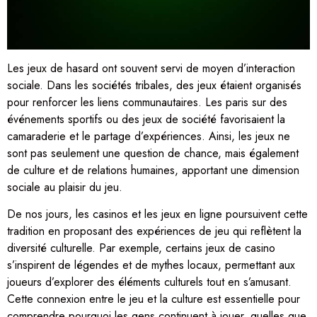
Les jeux de hasard ont souvent servi de moyen d’interaction
sociale. Dans les sociétés tribales, des jeux étaient organisés
pour renforcer les liens communautaires. Les paris sur des
événements sportifs ou des jeux de société favorisaient la
camaraderie et le partage d’expériences. Ainsi, les jeux ne
sont pas seulement une question de chance, mais également
de culture et de relations humaines, apportant une dimension
sociale au plaisir du jeu.
De nos jours, les casinos et les jeux en ligne poursuivent cette
tradition en proposant des expériences de jeu qui reflètent la
diversité culturelle. Par exemple, certains jeux de casino
s’inspirent de légendes et de mythes locaux, permettant aux
joueurs d’explorer des éléments culturels tout en s’amusant.
Cette connexion entre le jeu et la culture est essentielle pour
comprendre pourquoi les gens continuent à jouer, quelles que