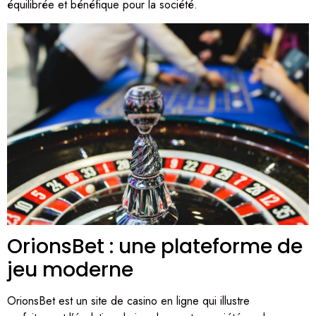
équilibrée et bénéfique pour la société.
OrionsBet : une plateforme de
jeu moderne
OrionsBet est un site de casino en ligne qui illustre