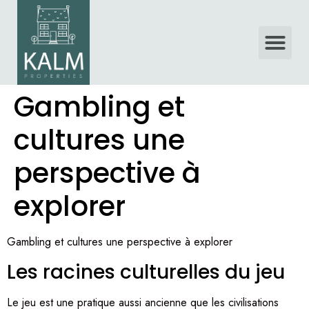
Gambling et
cultures une
perspective à
explorer
Gambling et cultures une perspective à explorer
Les racines culturelles du jeu
Le jeu est une pratique aussi ancienne que les civilisations