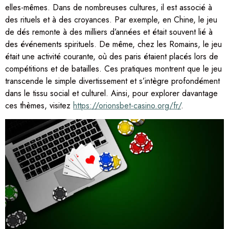
elles-mêmes. Dans de nombreuses cultures, il est associé à
des rituels et à des croyances. Par exemple, en Chine, le jeu
de dés remonte à des milliers d’années et était souvent lié à
des événements spirituels. De même, chez les Romains, le jeu
était une activité courante, où des paris étaient placés lors de
compétitions et de batailles. Ces pratiques montrent que le jeu
transcende le simple divertissement et s’intègre profondément
dans le tissu social et culturel. Ainsi, pour explorer davantage
ces thèmes, visitez
https://orionsbet-casino.org/fr/
.