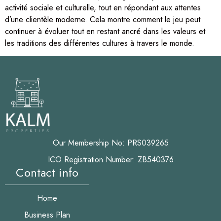
activité sociale et culturelle, tout en répondant aux attentes
d’une clientèle moderne. Cela montre comment le jeu peut
continuer à évoluer tout en restant ancré dans les valeurs et
les traditions des différentes cultures à travers le monde.
Our Membership No: PRS039265
ICO Registration Number: ZB540376
Contact info
Home
Business Plan