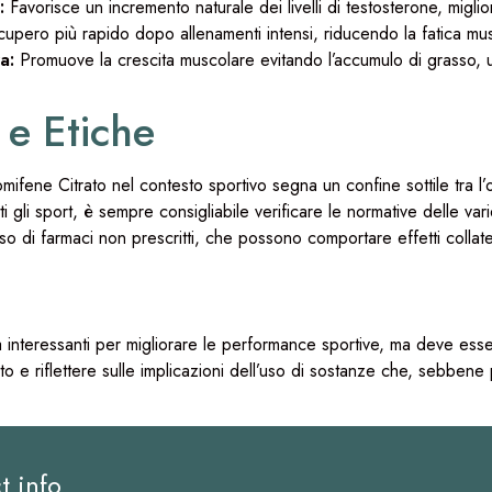
:
Favorisce un incremento naturale dei livelli di testosterone, miglio
upero più rapido dopo allenamenti intensi, riducendo la fatica mu
a:
Promuove la crescita muscolare evitando l’accumulo di grasso, uti
 e Etiche
mifene Citrato nel contesto sportivo segna un confine sottile tra l’
i gli sport, è sempre consigliabile verificare le normative delle var
’uso di farmaci non prescritti, che possono comportare effetti collat
à interessanti per migliorare le performance sportive, ma deve esse
 e riflettere sulle implicazioni dell’uso di sostanze che, sebbene
t info