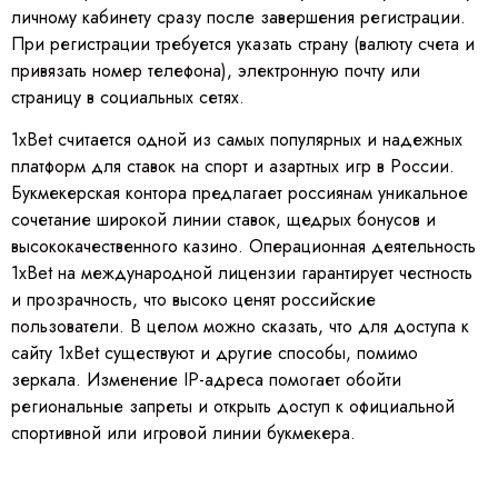
личному кабинету сразу после завершения регистрации.
При регистрации требуется указать страну (валюту счета и
привязать номер телефона), электронную почту или
страницу в социальных сетях.
1xBet считается одной из самых популярных и надежных
платформ для ставок на спорт и азартных игр в России.
Букмекерская контора предлагает россиянам уникальное
сочетание широкой линии ставок, щедрых бонусов и
высококачественного казино. Операционная деятельность
1xBet на международной лицензии гарантирует честность
и прозрачность, что высоко ценят российские
пользователи. В целом можно сказать, что для доступа к
сайту 1xBet существуют и другие способы, помимо
зеркала. Изменение IP-адреса помогает обойти
региональные запреты и открыть доступ к официальной
спортивной или игровой линии букмекера.