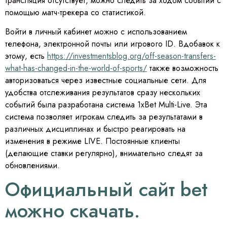
трансляция отсутствует, можно следить за ходом событий с
помощью матч-трекера со статистикой.
Войти в личный кабинет можно с использованием
телефона, электронной почты или игрового ID. Вдобавок к
этому, есть
https://investmentsblog.org/off-season-transfers-
what-has-changed-in-the-world-of-sports/
также возможность
авторизоваться через известные социальные сети. Для
удобства отслеживания результатов сразу нескольких
событий была разработана система 1xBet Multi-Live. Эта
система позволяет игрокам следить за результатами в
различных дисциплинах и быстро реагировать на
изменения в режиме LIVE. Постоянные клиенты
(делающие ставки регулярно), внимательно следят за
обновлениями.
Официальный сайт bet
можно скачать.