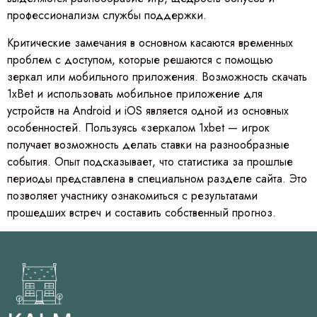
профессионализм службы поддержки.
Критические замечания в основном касаются временных
проблем с доступом, которые решаются с помощью
зеркал или мобильного приложения. Возможность скачать
1xBet и использовать мобильное приложение для
устройств на Android и iOS является одной из основных
особенностей. Пользуясь «зеркалом 1xbet — игрок
получает возможность делать ставки на разнообразные
события. Опыт подсказывает, что статистика за прошлые
периоды представлена в специальном разделе сайта. Это
позволяет участнику ознакомиться с результатами
прошедших встреч и составить собственный прогноз.