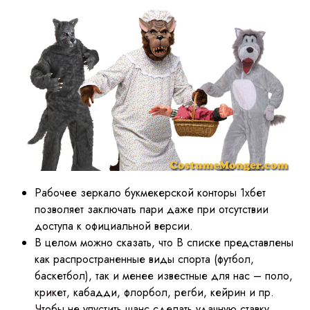
Рабочее зеркало букмекерской конторы 1хбет
позволяет заключать пари даже при отсутствии
доступа к официальной версии.
В целом можно сказать, что В списке представлены
как распространенные виды спорта (футбол,
баскетбол), так и менее известные для нас – поло,
крикет, кабадди, флорбол, регби, кейрин и пр.
Чтобы не упустить шанс сделать удачную ставку,