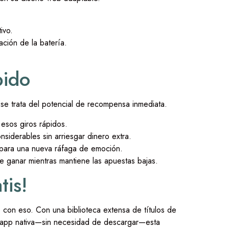
ivo.
ción de la batería.
pido
se trata del potencial de recompensa inmediata.
esos giros rápidos.
nsiderables sin arriesgar dinero extra.
o para una nueva ráfaga de emoción.
e ganar mientras mantiene las apuestas bajas.
tis!
con eso. Con una biblioteca extensa de títulos de
na app nativa—sin necesidad de descargar—esta