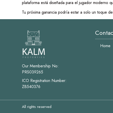
plataforma está diseñada para el jugador moderno qu
Tu próxima ganancia podría estar a solo un toque de
Contac
Home
Our Membership No:
PRS039265
ICO Registration Number:
ZB540376
All rights reserved