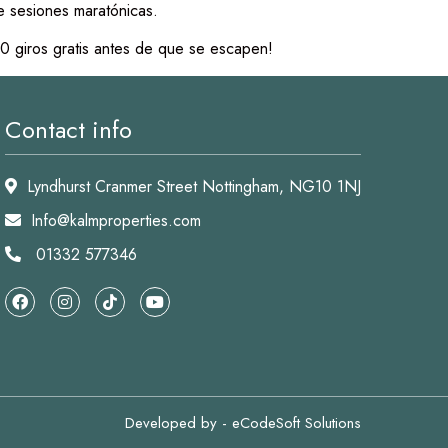
e sesiones maratónicas.
0 giros gratis antes de que se escapen!
Contact info
Lyndhurst Cranmer Street Nottingham, NG10 1NJ
Info@kalmproperties.com
01332 577346
Developed by -
eCodeSoft Solutions