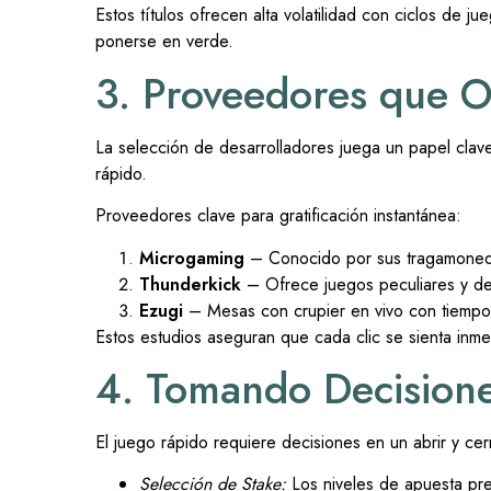
Estos títulos ofrecen alta volatilidad con ciclos d
ponerse en verde.
3. Proveedores que O
La selección de desarrolladores juega un papel clav
rápido.
Proveedores clave para gratificación instantánea:
Microgaming
– Conocido por sus tragamoneda
Thunderkick
– Ofrece juegos peculiares y de
Ezugi
– Mesas con crupier en vivo con tiempos
Estos estudios aseguran que cada clic se sienta inme
4. Tomando Decision
El juego rápido requiere decisiones en un abrir y ce
Selección de Stake:
Los niveles de apuesta pre