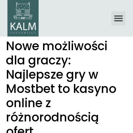
Nowe możliwości
dla graczy:
Najlepsze gry w
Mostbet to kasyno
online z
różnorodnością
ofert