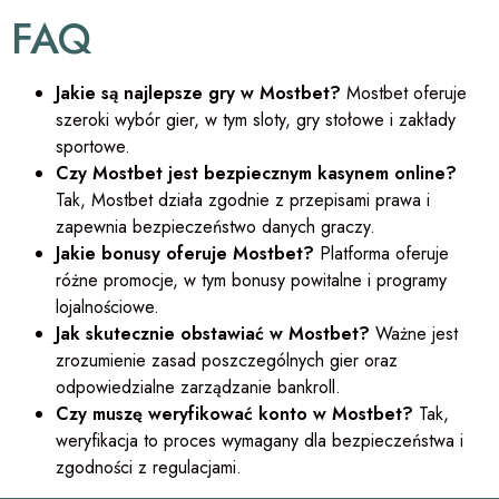
FAQ
Jakie są najlepsze gry w Mostbet?
Mostbet oferuje
szeroki wybór gier, w tym sloty, gry stołowe i zakłady
sportowe.
Czy Mostbet jest bezpiecznym kasynem online?
Tak, Mostbet działa zgodnie z przepisami prawa i
zapewnia bezpieczeństwo danych graczy.
Jakie bonusy oferuje Mostbet?
Platforma oferuje
różne promocje, w tym bonusy powitalne i programy
lojalnościowe.
Jak skutecznie obstawiać w Mostbet?
Ważne jest
zrozumienie zasad poszczególnych gier oraz
odpowiedzialne zarządzanie bankroll.
Czy muszę weryfikować konto w Mostbet?
Tak,
weryfikacja to proces wymagany dla bezpieczeństwa i
zgodności z regulacjami.