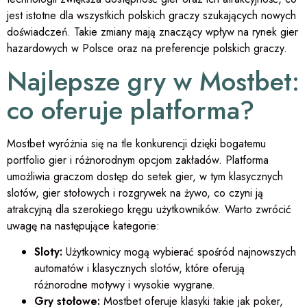
jest istotne dla wszystkich polskich graczy szukających nowych
doświadczeń. Takie zmiany mają znaczący wpływ na rynek gier
hazardowych w Polsce oraz na preferencje polskich graczy.
Najlepsze gry w Mostbet:
co oferuje platforma?
Mostbet wyróżnia się na tle konkurencji dzięki bogatemu
portfolio gier i różnorodnym opcjom zakładów. Platforma
umożliwia graczom dostęp do setek gier, w tym klasycznych
slotów, gier stołowych i rozgrywek na żywo, co czyni ją
atrakcyjną dla szerokiego kręgu użytkowników. Warto zwrócić
uwagę na następujące kategorie:
Sloty:
Użytkownicy mogą wybierać spośród najnowszych
automatów i klasycznych slotów, które oferują
różnorodne motywy i wysokie wygrane.
Gry stołowe:
Mostbet oferuje klasyki takie jak poker,