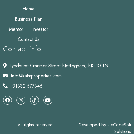
Home
Business Plan
Mentor
Investor
Contact Us
Contact info
Lyndhurst Cranmer Street Nottingham, NG10 1NJ
Info@kalmproperties.com
01332 577346
All rights reserved
Developed by -
eCodeSoft
Solutions