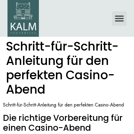
Schritt-für-Schritt-
Anleitung für den
perfekten Casino-
Abend
Schritt-für-Schritt-Anleitung für den perfekten Casino-Abend
Die richtige Vorbereitung für
einen Casino-Abend