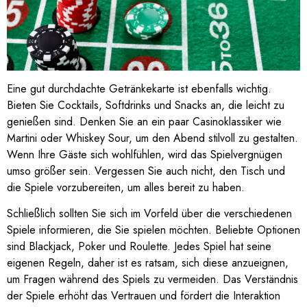
Eine gut durchdachte Getränkekarte ist ebenfalls wichtig.
Bieten Sie Cocktails, Softdrinks und Snacks an, die leicht zu
genießen sind. Denken Sie an ein paar Casinoklassiker wie
Martini oder Whiskey Sour, um den Abend stilvoll zu gestalten.
Wenn Ihre Gäste sich wohlfühlen, wird das Spielvergnügen
umso größer sein. Vergessen Sie auch nicht, den Tisch und
die Spiele vorzubereiten, um alles bereit zu haben.
Schließlich sollten Sie sich im Vorfeld über die verschiedenen
Spiele informieren, die Sie spielen möchten. Beliebte Optionen
sind Blackjack, Poker und Roulette. Jedes Spiel hat seine
eigenen Regeln, daher ist es ratsam, sich diese anzueignen,
um Fragen während des Spiels zu vermeiden. Das Verständnis
der Spiele erhöht das Vertrauen und fördert die Interaktion