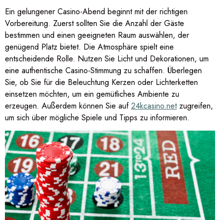
Ein gelungener Casino-Abend beginnt mit der richtigen
Vorbereitung. Zuerst sollten Sie die Anzahl der Gäste
bestimmen und einen geeigneten Raum auswählen, der
genügend Platz bietet. Die Atmosphäre spielt eine
entscheidende Rolle. Nutzen Sie Licht und Dekorationen, um
eine authentische Casino-Stimmung zu schaffen. Überlegen
Sie, ob Sie für die Beleuchtung Kerzen oder Lichterketten
einsetzen möchten, um ein gemütliches Ambiente zu
erzeugen. Außerdem können Sie auf
24kcasino.net
zugreifen,
um sich über mögliche Spiele und Tipps zu informieren.