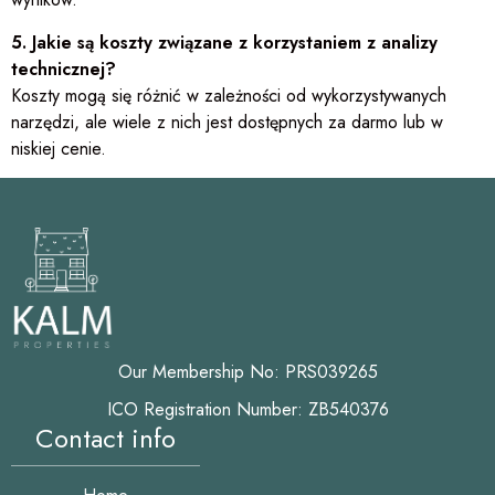
5. Jakie są koszty związane z korzystaniem z analizy
technicznej?
Koszty mogą się różnić w zależności od wykorzystywanych
narzędzi, ale wiele z nich jest dostępnych za darmo lub w
niskiej cenie.
Our Membership No: PRS039265
ICO Registration Number: ZB540376
Contact info