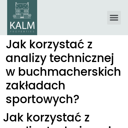
Jak korzystać z
analizy technicznej
w buchmacherskich
zakładach
sportowych?
Jak korzystać z