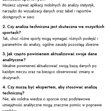
Możesz używać aplikacji mobilnych do analizy statystyk,
narzędzi do wizualizacji danych oraz tabel i raportów
dostępnych w sieci.
2. Czy analiza techniczna jest skuteczna we wszystkich
sportach?
Tak, choć różne sporty mogą wymagać różnych podejść i
parametrów do analizy, ogólne zasady pozostają zbieżne.
3. Jak często powinienem aktualizować swoje dane
analityczne?
Idealnie powinieneś aktualizować swoją bazę danych po
każdym meczu oraz na bieżąco obserwować zmiany w
drużynach.
4. Czy muszę być ekspertem, aby stosować analizę
techniczną?
Nie, ale solidna wiedza o sporcie oraz podstawowe
umiejętności analityczne mogą znacznie pomóc w poprawie
wyników.