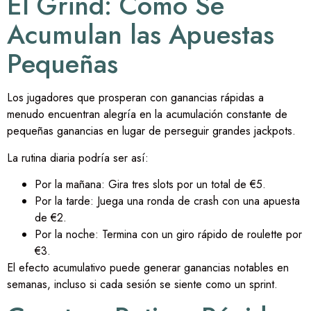
El Grind: Cómo Se
Acumulan las Apuestas
Pequeñas
Los jugadores que prosperan con ganancias rápidas a
menudo encuentran alegría en la acumulación constante de
pequeñas ganancias en lugar de perseguir grandes jackpots.
La rutina diaria podría ser así:
Por la mañana: Gira tres slots por un total de €5.
Por la tarde: Juega una ronda de crash con una apuesta
de €2.
Por la noche: Termina con un giro rápido de roulette por
€3.
El efecto acumulativo puede generar ganancias notables en
semanas, incluso si cada sesión se siente como un sprint.