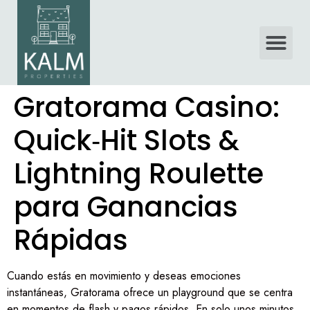
Gratorama Casino:
Quick‑Hit Slots &
Lightning Roulette
para Ganancias
Rápidas
Cuando estás en movimiento y deseas emociones
instantáneas, Gratorama ofrece un playground que se centra
en momentos de flash y pagos rápidos. En solo unos minutos,