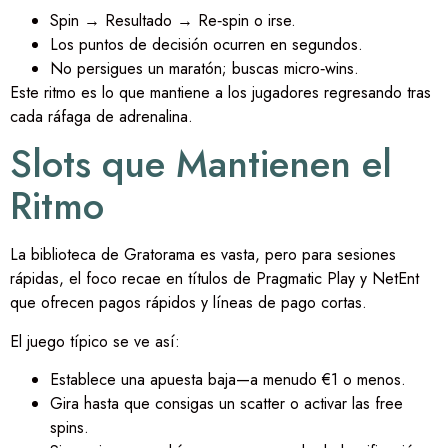
Spin → Resultado → Re‑spin o irse.
Los puntos de decisión ocurren en segundos.
No persigues un maratón; buscas micro‑wins.
Este ritmo es lo que mantiene a los jugadores regresando tras
cada ráfaga de adrenalina.
Slots que Mantienen el
Ritmo
La biblioteca de Gratorama es vasta, pero para sesiones
rápidas, el foco recae en títulos de Pragmatic Play y NetEnt
que ofrecen pagos rápidos y líneas de pago cortas.
El juego típico se ve así:
Establece una apuesta baja—a menudo €1 o menos.
Gira hasta que consigas un scatter o activar las free
spins.