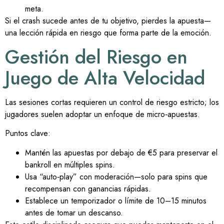
meta.
Si el crash sucede antes de tu objetivo, pierdes la apuesta—
una lección rápida en riesgo que forma parte de la emoción.
Gestión del Riesgo en
Juego de Alta Velocidad
Las sesiones cortas requieren un control de riesgo estricto; los
jugadores suelen adoptar un enfoque de micro‑apuestas.
Puntos clave:
Mantén las apuestas por debajo de €5 para preservar el
bankroll en múltiples spins.
Usa “auto‑play” con moderación—solo para spins que
recompensan con ganancias rápidas.
Establece un temporizador o límite de 10–15 minutos
antes de tomar un descanso.