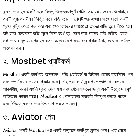
ক্র্যাশ গেম হল একটি সহজ কিন্তু উত্তেজনাপূর্ণ গেমিং ফরম্যাট যেখানে খেলোয়াড়রা
একটি গ্রাফের উপর ভিত্তি করে বাজি ধরেন। গেমটি শুরু হওয়ার সাথে সাথে একটি
গ্রাফ বৃদ্ধি পেতে শুরু করে এবং খেলোয়াড়দের সময়মতো তাদের বাজি তুলে নিতে হয়।
যদি তারা সময়মতো বাজি তুলে নিতে ব্যর্থ হয়, তবে তারা তাদের বাজি হারিয়ে ফেলে।
এই গেমের মূল উদ্দেশ্য হল যতটা সম্ভব বেশি সময় ধরে গ্রাফটি বাড়তে থাকা পর্যন্ত
অপেক্ষা করা।
২. Mostbet প্ল্যাটফর্ম
Mostbet একটি জনপ্রিয় অনলাইন গেমিং প্ল্যাটফর্ম যা বিভিন্ন ধরনের ক্যাসিনো গেম
এবং স্পোর্টস বেটিং সেবা প্রদান করে। এই প্ল্যাটফর্মে ক্র্যাশ গেমগুলি বিশেষভাবে
আকর্ষণীয়, কারণ এগুলি দ্রুত খেলা যায় এবং খেলোয়াড়দের জন্য একটি উত্তেজনাপূর্ণ
অভিজ্ঞতা প্রদান করে। Mostbet-এ খেলোয়াড়রা সহজেই নিবন্ধন করতে পারেন
এবং বিভিন্ন ধরনের গেম উপভোগ করতে পারেন।
৩. Aviator গেম
Aviator গেমটি Mostbet-এর একটি অন্যতম জনপ্রিয় ক্র্যাশ গেম। এই গেমে