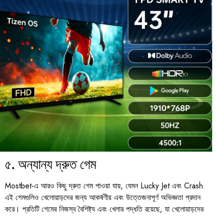
৫. অন্যান্য দ্রুত গেম
Mostbet-এ আরও কিছু দ্রুত গেম পাওয়া যায়, যেমন Lucky Jet এবং Crash.
এই গেমগুলিও খেলোয়াড়দের জন্য আকর্ষণীয় এবং উত্তেজনাপূর্ণ অভিজ্ঞতা প্রদান
করে। প্রতিটি গেমের নিজস্ব বৈশিষ্ট্য এবং খেলার পদ্ধতি রয়েছে, যা খেলোয়াড়দের