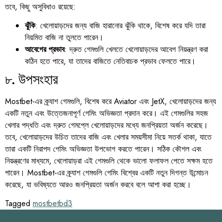
তবে, কিছু অসুবিধাও রয়েছে:
ঝুঁকি
: খেলোয়াড়দের জন্য বাজি হারানোর ঝুঁকি থাকে, বিশেষ করে যদি তারা
নিয়মিত বাজি না তুলতে পারেন।
আবেগের প্রভাব
: দ্রুত গেমগুলি খেলতে খেলোয়াড়দের আবেগ নিয়ন্ত্রণ করা
কঠিন হতে পারে, যা তাদের বাজিতে নেতিবাচক প্রভাব ফেলতে পারে।
৮. উপসংহার
Mostbet-এর ক্র্যাশ গেমগুলি, বিশেষ করে Aviator এবং JetX, খেলোয়াড়দের জন্য
একটি নতুন এবং উত্তেজনাপূর্ণ গেমিং অভিজ্ঞতা প্রদান করে। এই গেমগুলির সহজ
খেলার পদ্ধতি এবং দ্রুত গেমপ্লে খেলোয়াড়দের মধ্যে জনপ্রিয়তা অর্জন করেছে।
তবে, খেলোয়াড়দের উচিত তাদের বাজি এবং খেলার সময়সীমা নিয়ে সতর্ক থাকা, যাতে
তারা একটি নিরাপদ গেমিং অভিজ্ঞতা উপভোগ করতে পারেন। সঠিক কৌশল এবং
নিয়ন্ত্রণের মাধ্যমে, খেলোয়াড়রা এই গেমগুলি থেকে ভালো ফলাফল পেতে সক্ষম হতে
পারেন। Mostbet-এর ক্র্যাশ গেমগুলি গেমিং বিশ্বের একটি নতুন দিগন্ত উন্মোচন
করেছে, যা ভবিষ্যতে আরও জনপ্রিয়তা অর্জন করবে বলে আশা করা হচ্ছে।
Tagged
mostbetbd3