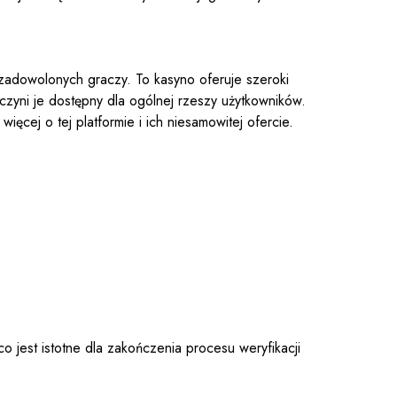
 zadowolonych graczy. To kasyno oferuje szeroki
 czyni je dostępny dla ogólnej rzeszy użytkowników.
ęcej o tej platformie i ich niesamowitej ofercie.
 jest istotne dla zakończenia procesu weryfikacji