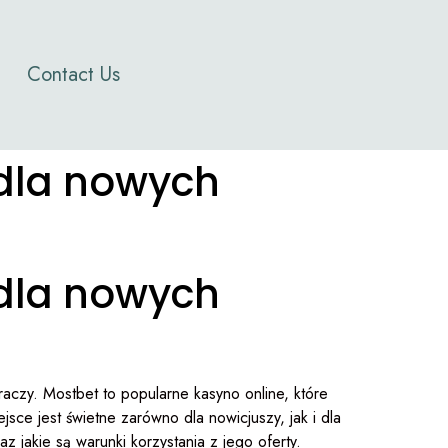
Contact Us
 dla nowych
 dla nowych
raczy. Mostbet to popularne kasyno online, które
ce jest świetne zarówno dla nowicjuszy, jak i dla
 jakie są warunki korzystania z jego oferty.