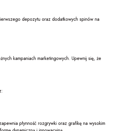
 pierwszego depozytu oraz dodatkowych spinów na
óżnych kampaniach marketingowych. Upewnij się, że
z:
zapewnia płynność rozgrywki oraz grafikę na wysokim
tformę dynamiczną i innowacyjną.