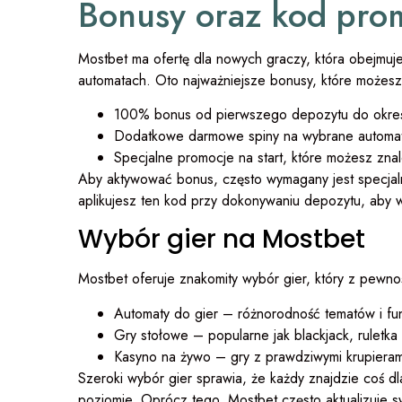
Bonusy oraz kod pro
Mostbet ma ofertę dla nowych graczy, która obejmu
automatach. Oto najważniejsze bonusy, które możes
100% bonus od pierwszego depozytu do okreś
Dodatkowe darmowe spiny na wybrane automat
Specjalne promocje na start, które możesz zn
Aby aktywować bonus, często wymagany jest specjaln
aplikujesz ten kod przy dokonywaniu depozytu, aby w
Wybór gier na Mostbet
Mostbet oferuje znakomity wybór gier, który z pewn
Automaty do gier – różnorodność tematów i fu
Gry stołowe – popularne jak blackjack, ruletka 
Kasyno na żywo – gry z prawdziwymi krupieram
Szeroki wybór gier sprawia, że każdy znajdzie coś 
poziomie. Oprócz tego, Mostbet często aktualizuje s