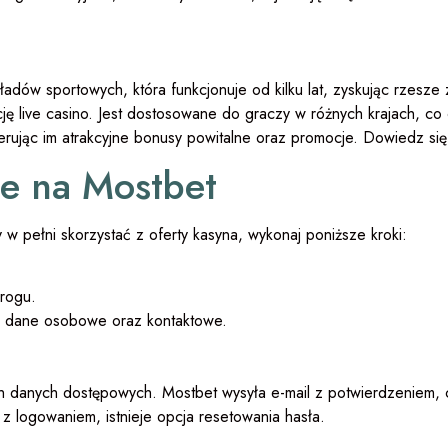
ładów sportowych, która funkcjonuje od kilku lat, zyskując rzesze
cję live casino. Jest dostosowane do graczy w różnych krajach, co
ując im atrakcyjne bonusy powitalne oraz promocje. Dowiedz się wi
ie na Mostbet
y w pełni skorzystać z oferty kasyna, wykonaj poniższe kroki:
 rogu.
je dane osobowe oraz kontaktowe.
h danych dostępowych. Mostbet wysyła e-mail z potwierdzeniem, co
 logowaniem, istnieje opcja resetowania hasła.