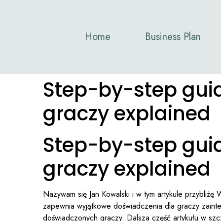
Home
Business Plan
Step-by-step gui
graczy explained
Step-by-step gui
graczy explained
Nazywam się Jan Kowalski i w tym artykule przybliżę
zapewnia wyjątkowe doświadczenia dla graczy zainter
doświadczonych graczy. Dalsza część artykułu w szcze