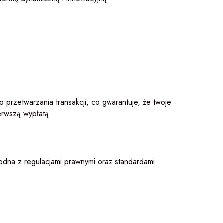
przetwarzania transakcji, co gwarantuje, że twoje
erwszą wypłatą.
odna z regulacjami prawnymi oraz standardami