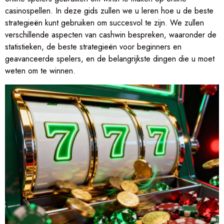
casinospellen. In deze gids zullen we u leren hoe u de beste
strategieën kunt gebruiken om succesvol te zijn. We zullen
verschillende aspecten van cashwin bespreken, waaronder de
statistieken, de beste strategieën voor beginners en
geavanceerde spelers, en de belangrijkste dingen die u moet
weten om te winnen.