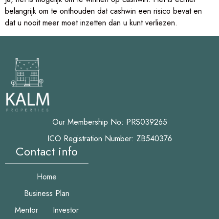
belangrijk om te onthouden dat cashwin een risico bevat en
dat u nooit meer moet inzetten dan u kunt verliezen.
Our Membership No: PRS039265
ICO Registration Number: ZB540376
Contact info
Home
Business Plan
Mentor
Investor