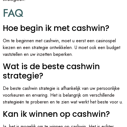
FAQ
Hoe begin ik met cashwin?
Om te beginnen met cashwin, moet u eerst een casinospel
kiezen en een strategie ontwikkelen. U moet ook een budget
vaststellen en uw inzetten beperken.
Wat is de beste cashwin
strategie?
De beste cashwin strategie is afhankelijk van uw persoonlijke
voorkeuren en ervaring. Het is belangrijk om verschillende
strategieën te proberen en te zien wat werkt het beste voor u.
Kan ik winnen op cashwin?
Ja, het is mogelijk om te winnen op cashwin. Het is echter