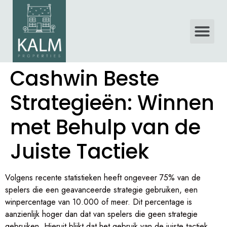
Cashwin Beste
Strategieën: Winnen
met Behulp van de
Juiste Tactiek
Volgens recente statistieken heeft ongeveer 75% van de
spelers die een geavanceerde strategie gebruiken, een
winpercentage van 10.000 of meer. Dit percentage is
aanzienlijk hoger dan dat van spelers die geen strategie
gebruiken. Hieruit blijkt dat het gebruik van de juiste tactiek