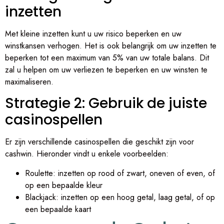
inzetten
Met kleine inzetten kunt u uw risico beperken en uw
winstkansen verhogen. Het is ook belangrijk om uw inzetten te
beperken tot een maximum van 5% van uw totale balans. Dit
zal u helpen om uw verliezen te beperken en uw winsten te
maximaliseren.
Strategie 2: Gebruik de juiste
casinospellen
Er zijn verschillende casinospellen die geschikt zijn voor
cashwin. Hieronder vindt u enkele voorbeelden:
Roulette: inzetten op rood of zwart, oneven of even, of
op een bepaalde kleur
Blackjack: inzetten op een hoog getal, laag getal, of op
een bepaalde kaart