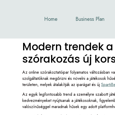
Home
Business Plan
Modern trendek a
szórakozás új ko
Az online szórakoztatóipar folyamatos változásban 
szolgáltatóknak megőrizni és növelni a játékosok hűs
területen, melyek átalakítják az iparágat és új
SpartiB
Az egyik legfontosabb trend a személyre szabott ját
kedvezményeket nyújtsanak a játékosoknak, figyelem
valószínűséggel maradnak hűsek egy adott platformh