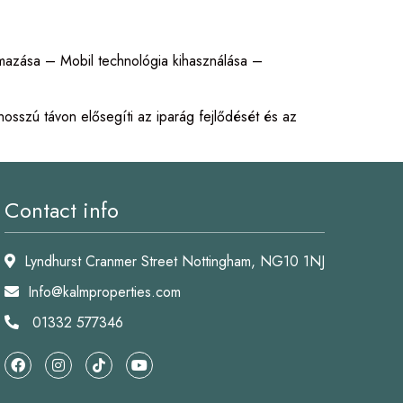
mazása – Mobil technológia kihasználása –
hosszú távon elősegíti az iparág fejlődését és az
Contact info
Lyndhurst Cranmer Street Nottingham, NG10 1NJ
Info@kalmproperties.com
01332 577346