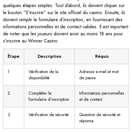
quelques étapes simples. Tout d’abord, ils doivent cliquer sur
le bouton “S’inscrire” sur le site officiel du casino. Ensuite, ils
doivent remplir le formulaire d’inscription, en fournissant des
informations personnelles et de contact valides. Il est important
de noter que les joueurs doivent avoir au moins 18 ans pour
s’inscrire au Winner Casino.
Étape
Description
Réquis
1
Vérification de la
Adresse e-mail et mot
disponibilité
de passe
2
Compléter le
Informations personnelles
formulaire d’inscription
et de contact
3
Vérification de sécurité
Question de sécurité et
réponse