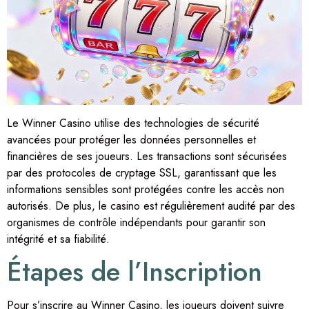
Le Winner Casino utilise des technologies de sécurité
avancées pour protéger les données personnelles et
financières de ses joueurs. Les transactions sont sécurisées
par des protocoles de cryptage SSL, garantissant que les
informations sensibles sont protégées contre les accès non
autorisés. De plus, le casino est régulièrement audité par des
organismes de contrôle indépendants pour garantir son
intégrité et sa fiabilité.
Étapes de l’Inscription
Pour s’inscrire au Winner Casino, les joueurs doivent suivre