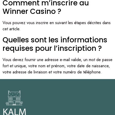
Comment m’inscrire au
Winner Casino ?
Vous pouvez vous inscrire en suivant les étapes décrites dans
cet article.
Quelles sont les informations
requises pour l’inscription ?
Vous devez fournir une adresse e-mail valide, un mot de passe
fort et unique, votre nom et prénom, votre date de naissance,
votre adresse de livraison et votre numéro de téléphone.