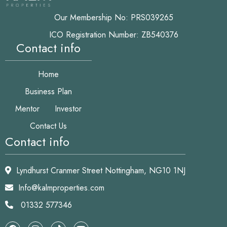
Our Membership No: PRS039265
ICO Registration Number: ZB540376
Contact info
Home
Business Plan
Mentor
Investor
Contact Us
Contact info
Lyndhurst Cranmer Street Nottingham, NG10 1NJ
Info@kalmproperties.com
01332 577346