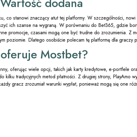
 Wartość dodana
u, co stanowi znaczący atut tej platformy. W szczególności, now
szyć ich szanse na wygraną. W porównaniu do Bet365, gdzie bonu
ienne promocje, czasami mogą one być trudne do zrozumienia. Z 
m poziomie. Dlatego osobiście polecam tę platformę dla graczy p
 oferuje Mostbet?
ny, oferując wiele opcji, takich jak karty kredytowe, e-portfele
 kilku tradycyjnych metod płatności. Z drugiej strony, PlayAmo w
dy gracz zrozumiał warunki wypłat, ponieważ mogą się one różnić