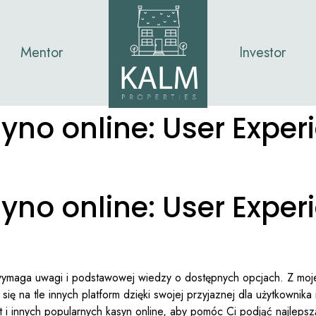
Mentor
Investor
syno online: User Expe
syno online: User Expe
wymaga uwagi i podstawowej wiedzy o dostępnych opcjach. Z mojeg
ię na tle innych platform dzięki swojej przyjaznej dla użytkownik
 i innych popularnych kasyn online, aby pomóc Ci podjąć najleps