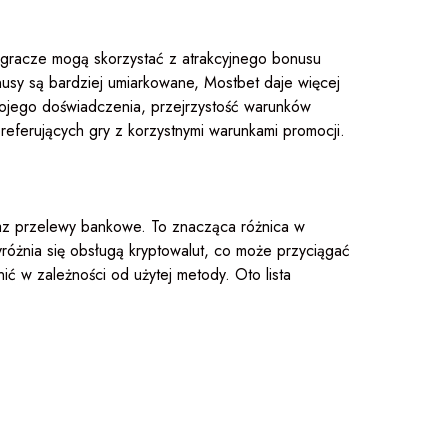
i gracze mogą skorzystać z atrakcyjnego bonusu
sy są bardziej umiarkowane, Mostbet daje więcej
mojego doświadczenia, przejrzystość warunków
referujących gry z korzystnymi warunkami promocji.
 oraz przelewy bankowe. To znacząca różnica w
yróżnia się obsługą kryptowalut, co może przyciągać
 w zależności od użytej metody. Oto lista